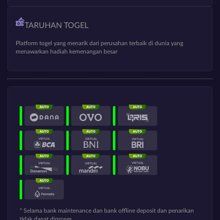
TARUHAN TOGEL
Platform togel yang menarik dari perusahan terbaik di dunia yang
menawarkan hadiah kemenangan besar
* Selama bank maintenance dan bank offline deposit dan penarikan
tidak dapat diproses