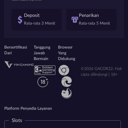
Deposit
Penarikan
Rata-rata 3 Menit
Rata-rata 5 Menit
Bersertifikasi
Tanggung
Browser
Dari
Jawab
Yang
Bermain
Didukung
©2026 GACOR22. Hak
cipta dilindungi | 18+
Platform Penyedia Layanan
Slots