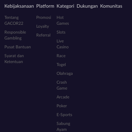
Kebijaksanaan
Platform
Kategori
Dukungan
Komunitas
Tentang
Promosi
Hot
GACOR22
Games
Loyalty
Responsible
Slots
Referral
Gambling
Live
Pusat Bantuan
Casino
Syarat dan
Race
Ketentuan
Togel
Olahraga
Crash
Game
Arcade
Poker
E-Sports
Sabung
Ayam