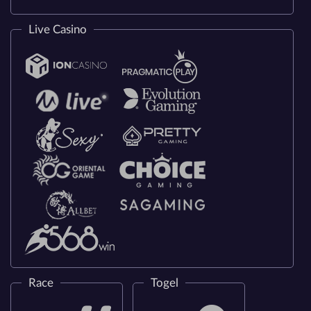
Live Casino
Race
Togel