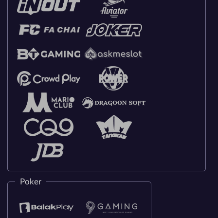
Poker