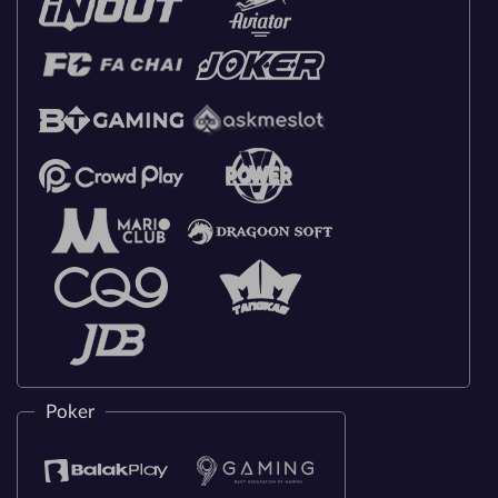
Poker