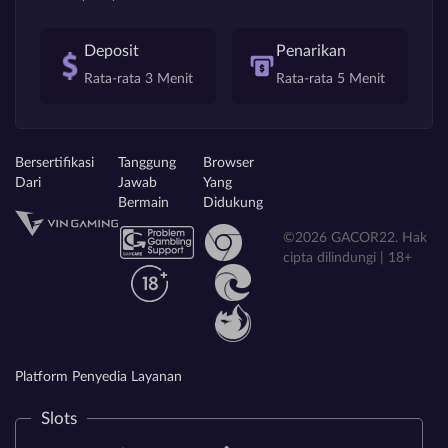
Deposit
Penarikan
Rata-rata 3 Menit
Rata-rata 5 Menit
Bersertifikasi
Tanggung
Browser
Dari
Jawab
Yang
Bermain
Didukung
©2026 GACOR22. Hak
cipta dilindungi | 18+
Platform Penyedia Layanan
Slots