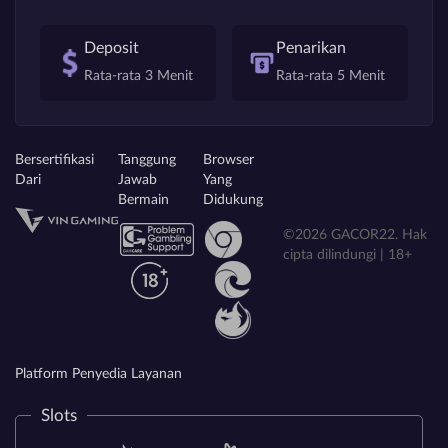
Deposit
Penarikan
Rata-rata 3 Menit
Rata-rata 5 Menit
Bersertifikasi
Tanggung
Browser
Dari
Jawab
Yang
Bermain
Didukung
©2026 GACOR22. Hak
cipta dilindungi | 18+
Platform Penyedia Layanan
Slots