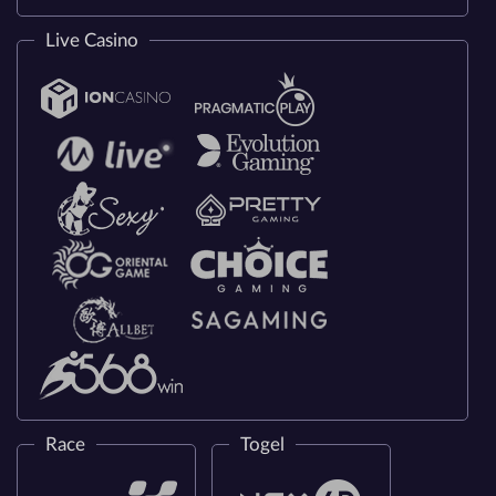
Live Casino
Race
Togel