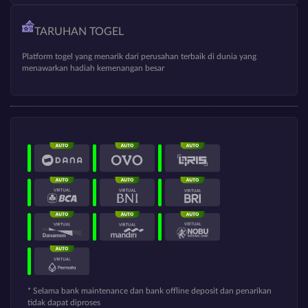
TARUHAN TOGEL
Platform togel yang menarik dari perusahan terbaik di dunia yang
menawarkan hadiah kemenangan besar
* Selama bank maintenance dan bank offline deposit dan penarikan
tidak dapat diproses