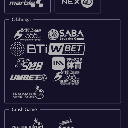
Olahraga
Crash Game