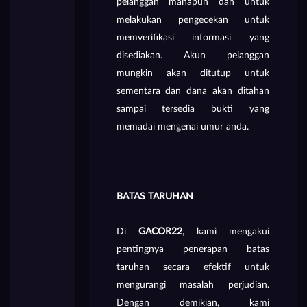
pelanggan manapun dan untuk
melakukan pengecekan untuk
memverifikasi informasi yang
disediakan. Akun pelanggan
mungkin akan ditutup untuk
sementara dan dana akan ditahan
sampai tersedia bukti yang
memadai mengenai umur anda.
BATAS TARUHAN
Di
GACOR22
, kami mengakui
pentingnya penerapan batas
taruhan secara efektif untuk
mengurangi masalah perjudian.
Dengan demikian, kami