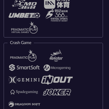
Crash Game