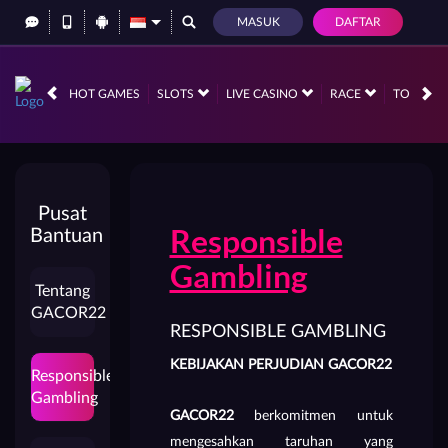
MASUK
DAFTAR
HOT GAMES
SLOTS
LIVE CASINO
RACE
TOGEL
Pusat
Responsible
Bantuan
Gambling
Tentang
GACOR22
RESPONSIBLE GAMBLING
KEBIJAKAN PERJUDIAN GACOR22
Responsible
Gambling
GACOR22
berkomitmen untuk
mengesahkan taruhan yang