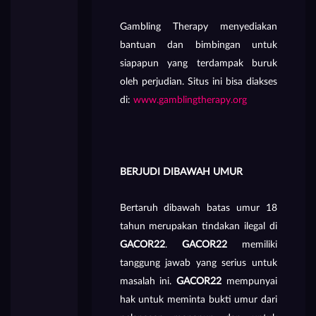
Gambling Therapy menyediakan
bantuan dan bimbingan untuk
siapapun yang terdampak buruk
oleh perjudian. Situs ini bisa diakses
di:
www.gamblingtherapy.org
BERJUDI DIBAWAH UMUR
Bertaruh dibawah batas umur 18
tahun merupakan tindakan ilegal di
GACOR22
.
GACOR22
memiliki
tanggung jawab yang serius untuk
masalah ini.
GACOR22
mempunyai
hak untuk meminta bukti umur dari