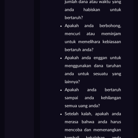
jumlah dana atau waktu yang
anda habiskan untuk
bertaruh?
Apakah anda berbohong,
mencuri atau meminjam
untuk memelihara kebiasaan
bertaruh anda?
Apakah anda enggan untuk
menggunakan dana taruhan
anda untuk sesuatu yang
lainnya?
Apakah anda bertaruh
sampai anda kehilangan
semua uang anda?
Setelah kalah, apakah anda
merasa bahwa anda harus
mencoba dan memenangkan