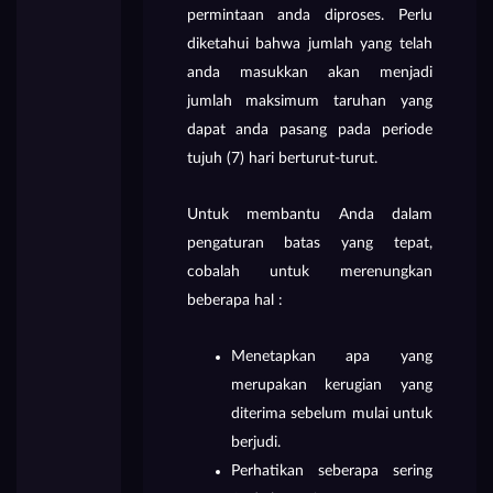
permintaan anda diproses. Perlu
diketahui bahwa jumlah yang telah
anda masukkan akan menjadi
jumlah maksimum taruhan yang
dapat anda pasang pada periode
tujuh (7) hari berturut-turut.
Untuk membantu Anda dalam
pengaturan batas yang tepat,
cobalah untuk merenungkan
beberapa hal :
Menetapkan apa yang
merupakan kerugian yang
diterima sebelum mulai untuk
berjudi.
Perhatikan seberapa sering