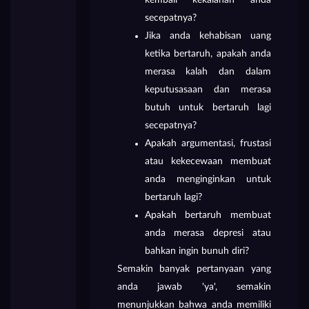
kembali kekalahan anda
secepatnya?
Jika anda kehabisan uang
ketika bertaruh, apakah anda
merasa kalah dan dalam
keputusasaan dan merasa
butuh untuk bertaruh lagi
secepatnya?
Apakah argumentasi, frustasi
atau kekecewaan membuat
anda menginginkan untuk
bertaruh lagi?
Apakah bertaruh membuat
anda merasa depresi atau
bahkan ingin bunuh diri?
Semakin banyak pertanyaan yang
anda jawab 'ya', semakin
menunjukkan bahwa anda memiliki