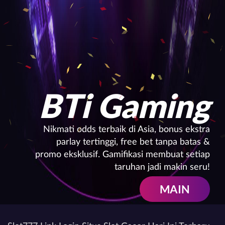
BTi Gaming
Nikmati odds terbaik di Asia, bonus ekstra
parlay tertinggi, free bet tanpa batas &
promo eksklusif. Gamifikasi membuat setiap
taruhan jadi makin seru!
MAIN