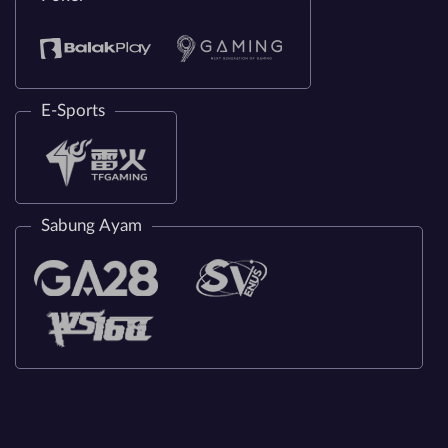
E-Sports
Sabung Ayam