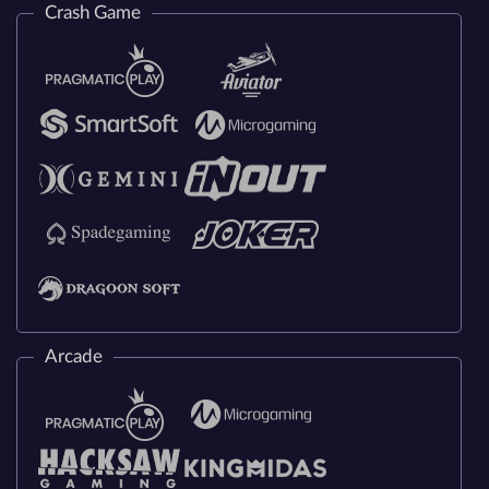
Crash Game
Arcade