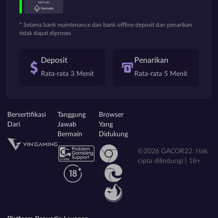
* Selama bank maintenance dan bank offline deposit dan penarikan
tidak dapat diproses
Deposit
Penarikan
Rata-rata 3 Menit
Rata-rata 5 Menit
Bersertifikasi
Tanggung
Browser
Dari
Jawab
Yang
Bermain
Didukung
©2026 GACOR22. Hak
cipta dilindungi | 18+